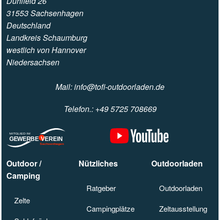
Dühlfeld 26
31553 Sachsenhagen
Deutschland
Landkreis Schaumburg
westlich von Hannover
Niedersachsen
e-Mail
Mail: info@tofi-outdoorladen.de
Anrufen
Telefon.: +49 5725 708669
MITGLIED IM
G
EWERBEVE
REIN
Sachsenhagen
Outdoor /
Nützliches
Outdoorladen
Camping
Camping-Ratgeber
Ratgeber
Anfahrt Outdoorla
Outdoorladen
Zelte
Zelte
Campingplätze
Campingplätze
Zeltausstellung S
Zeltausstellung