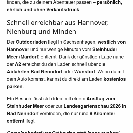
finden, die zu deinem Abenteuer passen –
persönlich,
ehrlich und ohne Verkaufsdruck
.
Schnell erreichbar aus Hannover,
Nienburg und Minden
Der
Outdoorladen
liegt in Sachsenhagen,
westlich von
Hannover
und nur wenige Minuten vom
Steinhuder
Meer
(
Mardorf
) entfernt. Dank der günstigen Lage nahe
der
A2
erreichst du den Laden schnell über die
Abfahrten
Bad Nenndorf
oder
Wunstorf
. Wenn du mit
dem Auto kommst, kannst du direkt am Laden
kostenlos
parken
.
Ein Besuch lässt sich ideal mit einem
Ausflug zum
Steinhuder Meer
oder zur
Landesgartenschau 2026 in
Bad Nenndorf
verbinden, die nur rund
8 Kilometer
entfernt
liegt.
Campingbedarf vor Ort kaufen statt lange suchen!