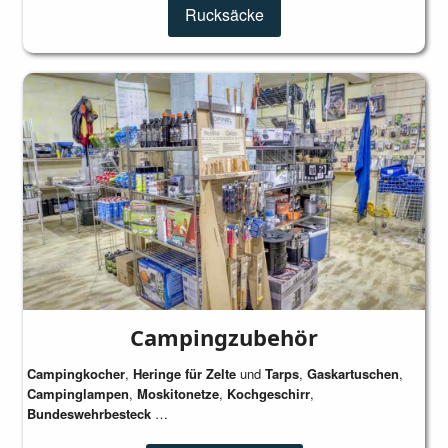
Rucksäcke
Campingzubehör
Campingkocher
,
Heringe für Zelte
und
Tarps
,
Gaskartuschen
,
Campinglampen
,
Moskitonetze
,
Kochgeschirr
,
Bundeswehrbesteck
…