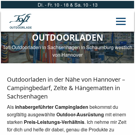
Di. - Fr. 10 - 18 & Sa. 10 - 13
OUTDOORLADEN
OUTDOORLADEN
Tofi Outdoorladen in Sachsenhagen in Schaumburg westlich
von Hannover
Outdoorladen in der Nähe von Hannover –
Campingbedarf, Zelte & Hängematten in
Sachsenhagen
Als
inhabergeführter Campingladen
bekommst du
sorgfältig ausgewählte
Outdoor-Ausrüstung
mit einem
starken
Preis-Leistungs-Verhältnis
. Ich nehme mir Zeit
für dich und helfe dir dabei, genau die Produkte zu