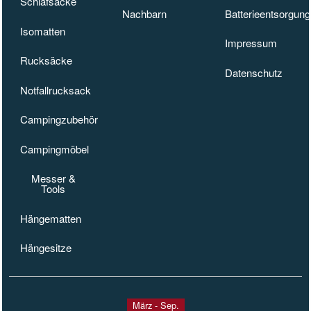
Schlafsäcke
Schlafsäcke
Nachbargeschäfte
Nachbarn
Batterieentsorgung
Batterieentsorgung
Isomatten
Isomatten
Impressum
Impressum
Rucksäcke
Rucksäcke
Datenschutz
Datenschutz
Notfallrucksack
Notfallrucksack
Campingzubehör
Campingzubehör
Campingmöbel
Campingmöbel
Taschenmesser und Tools
Messer &
Tools
Hängematten
Hängematten
Hängesitze
Hängesitze
März - Sep.