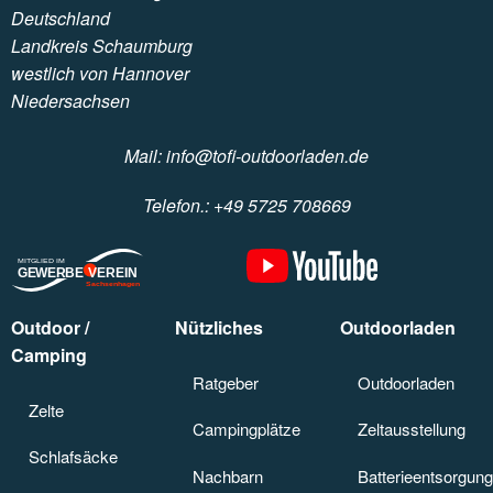
Deutschland
Landkreis Schaumburg
westlich von Hannover
Niedersachsen
e-Mail
Mail: info@tofi-outdoorladen.de
Anrufen
Telefon.: +49 5725 708669
MITGLIED IM
G
EWERBEVE
REIN
Sachsenhagen
Outdoor /
Nützliches
Outdoorladen
Camping
Camping-Ratgeber
Ratgeber
Anfahrt Outdoorla
Outdoorladen
Zelte
Zelte
Campingplätze
Campingplätze
Zeltausstellung S
Zeltausstellung
Schlafsäcke
Schlafsäcke
Nachbargeschäfte
Nachbarn
Batterieentsorgung
Batterieentsorgung