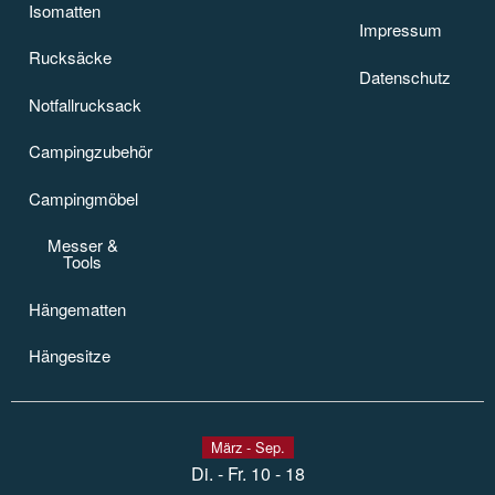
Isomatten
Isomatten
Impressum
Impressum
Rucksäcke
Rucksäcke
Datenschutz
Datenschutz
Notfallrucksack
Notfallrucksack
Campingzubehör
Campingzubehör
Campingmöbel
Campingmöbel
Taschenmesser und Tools
Messer &
Tools
Hängematten
Hängematten
Hängesitze
Hängesitze
März - Sep.
Di. - Fr. 10 - 18