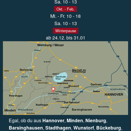
Sa. 10 - 13
Okt. - Feb.
Mi. - Fr. 10 - 18
Sa. 10 - 13
Winterpause
ab 24.12. bis 31.01
A7
B6
Nienburg / Weser
Weser
A7
215
B6
Brokeloh
B215
B6
Stolzenau
Neustadt am
Uchte
A7
Rübenberge
B215
Mardorf
Weser
Steinhuder
B442
Rehburg
B215
B6
B61
B441
Meer
Loccum
Steinhude
Münchehagen
Hagenburg
B441
B482
Garbsen
A2
Wunstorf
A2
B441
Bokeloh
Mittellandkanal
Seelze
Auhagen
B61
B442
A2
Mittellandkanal
HANNOVER
Sachsenhagen
Haste
Petershagen
B6
Lindhorst
A2
Beckedorf
Bad Nenndorf
B65
Stadthagen
Weser
B482
B65
Ronnenberg
Rodenberg
B65
Barsinghausen
Minden
B3
Mittellandkanal
Bückeburg
B65
Egal, ob du aus
Hannover
,
Minden
,
Nienburg
,
Barsinghausen
,
Stadthagen
,
Wunstorf
,
Bückeburg
,