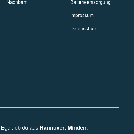
Nachbargeschäfte
Nachbarn
Batterieentsorgung
Batterieentsorgung
Impressum
Impressum
Datenschutz
Datenschutz
Egal, ob du aus
,
,
Hannover
Minden