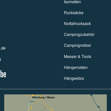
Isomatten
Isomatten
Rucksäcke
Rucksäcke
Notfallrucksack
Notfallrucksack
Campingzubehör
Campingzubehör
Campingmöbel
Campingmöbel
.de
Taschenmesser und Tools
Messer & Tools
9
Hängematten
Hängematten
Hängesitze
Hängesitze
A7
B6
Nienburg / Weser
Weser
8
A7
215
B6