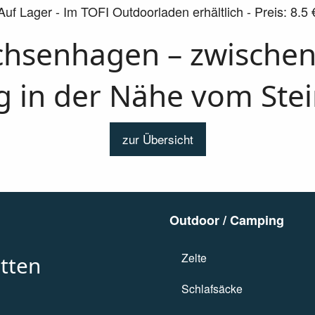
Auf Lager - Im TOFI Outdoorladen erhältlich - Preis: 8.5 
achsenhagen – zwische
 in der Nähe vom Ste
zur Übersicht
Outdoor / Camping
Zelte
Zelte
tten
Schlafsäcke
Schlafsäcke