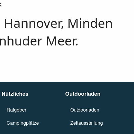
€
n Hannover, Minden
inhuder Meer.
Nützliches
Outdoorladen
Camping-Ratgeber
Ratgeber
Anfahrt Outdoorladen
Outdoorladen
Campingplätze
Campingplätze
Zeltausstellung Sachsenhage
Zeltausstellung