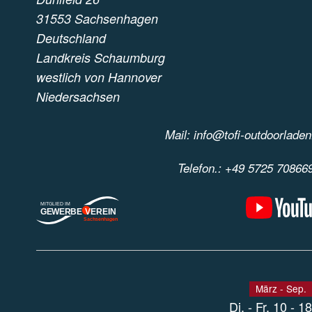
31553 Sachsenhagen
Deutschland
Landkreis Schaumburg
westlich von Hannover
Niedersachsen
e-Mail
Mail: info@tofi-outdoorladen
Anrufen
Telefon.: +49 5725 70866
MITGLIED IM
G
EWERBEVE
REIN
Sachsenhagen
März - Sep.
Di. - Fr. 10 - 1